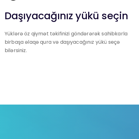
Daşıyacağınız yükü seçin
Yüklərə öz qiymət təkifinizi göndərərək sahibkarla
birbaşa əlaqə qura və daşıyacağınız yükü seçə
bilərsiniz.