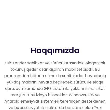
Haqqımızda
Yuk Tender sahibkar və sürücü arasındakı əlaqəni bir
toxunuş qədər asanlaşdıran mobil tətbiqdir. Bu
proqramdan istifadə etməklə sahibkarlar beynəlxalq
yükdaşımalarını həyata keçirəcək, sürücü ilə əlaqə
qura, eyni zamanda GPS sistemilə yüklərinin hərəkət
marşurutunu izləyə biləcəklər. Windows, IOS və
Android əməliyyat sistemləri tərəfindən dəstəklənən
və bu xüsusiyyəti ilə sektorda bənzərsiz olan "Yük