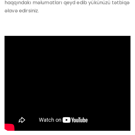
haqqındakı məlumatları qeyd edib yükünüzü tətbiqə
əlavə edirsiniz.