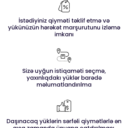
İstədiyiniz qiyməti təklif etmə və
yükünüzün hərəkət marşurutunu izləmə
imkanı
Sizə uyğun istiqaməti seçmə,
yaxınlıqdakı yüklər barədə
məlumatlandırılma
Daşınacaq yüklərin sərfəli qiymətlərlə ən
qısa zamanda ünvana çatdırılması.