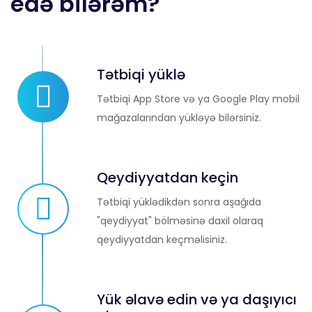
edə bilərəm?
Tətbiqi yüklə
Tətbiqi App Store və ya Google Play mobil
mağazalarından yükləyə bilərsiniz.
Qeydiyyatdan keçin
Tətbiqi yüklədikdən sonra aşağıda
"qeydiyyat" bölməsinə daxil olaraq
qeydiyyatdan keçməlisiniz.
Yük əlavə edin və ya daşıyıcı