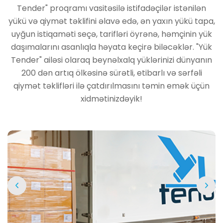
Tender" proqramı vasitəsilə istifadəçilər istənilən
yükü və qiymət təklifini əlavə edə, ən yaxın yükü tapa,
uyğun istiqaməti seçə, tarifləri öyrənə, həmçinin yük
daşımalarını asanlıqla həyata keçirə biləcəklər. "Yük
Tender" ailəsi olaraq beynəlxalq yüklərinizi dünyanın
200 dən artıq ölkəsinə sürətli, etibarlı və sərfəli
qiymət təklifləri ilə çatdırılmasını təmin emək üçün
xidmətinizdəyik!