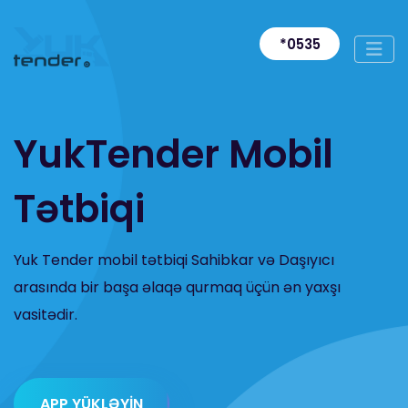
*0535
YukTender Mobil
Tətbiqi
Yuk Tender mobil tətbiqi Sahibkar və Daşıyıcı
arasında bir başa əlaqə qurmaq üçün ən yaxşı
vasitədir.
APP YÜKLƏYİN