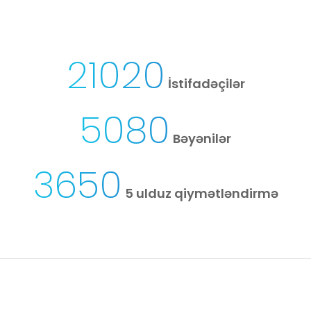
21020
İstifadəçilər
5080
Bəyənilər
3650
5 ulduz qiymətləndirmə